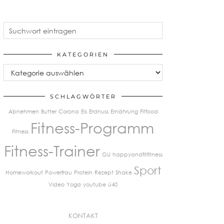
KATEGORIEN
Kategorien
SCHLAGWÖRTER
Abnehmen
Butter
Corona
Eis
Erdnuss
Ernährung
Fitfood
Fitness-Programm
Fitness
Fitness-Trainer
GU
happyandfitfitness
Sport
Homeworkout
Powerfrau
Protein
Rezept
Shake
Video
Yoga
youtube
ü40
KONTAKT