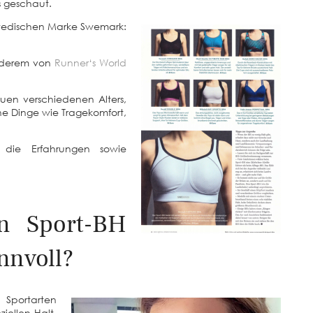
s geschaut.
chwedischen Marke Swemark:
anderem von
Runner‘s World
auen verschiedenen Alters,
e Dinge wie Tragekomfort,
 die Erfahrungen sowie
n Sport-BH
nnvoll?
e Sportarten
ziellen Halt,