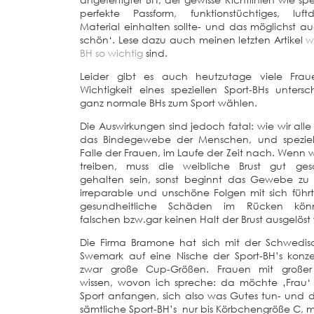
perfekte Passform, funktionstüchtiges, luftdu
Material einhalten sollte- und das möglichst a
schön‘. Lese dazu auch meinen letzten Artikel
w
BH so wichtig
sind.
Leider gibt es auch heutzutage viele Frau
Wichtigkeit eines speziellen Sport-BHs unters
ganz normale BHs zum Sport wählen.
Die Auswirkungen sind jedoch fatal: wie wir alle 
das Bindegewebe der Menschen, und speziel
Falle der Frauen, im Laufe der Zeit nach. Wenn w
treiben, muss die weibliche Brust gut ges
gehalten sein, sonst beginnt das Gewebe zu 
irreparable und unschöne Folgen mit sich führ
gesundheitliche Schäden im Rücken kön
falschen bzw.gar keinen Halt der Brust ausgelös
Die Firma Bramone hat sich mit der Schwedi
Swemark auf eine Nische der Sport-BH’s konzen
zwar große Cup-Größen. Frauen mit großer
wissen, wovon ich spreche: da möchte ‚Frau‘ 
Sport anfangen, sich also was Gutes tun- und 
sämtliche Sport-BH’s nur bis Körbchengröße C, 