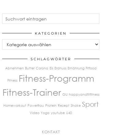
KATEGORIEN
Kategorien
SCHLAGWÖRTER
Abnehmen
Butter
Corona
Eis
Erdnuss
Ernährung
Fitfood
Fitness-Programm
Fitness
Fitness-Trainer
GU
happyandfitfitness
Sport
Homeworkout
Powerfrau
Protein
Rezept
Shake
Video
Yoga
youtube
ü40
KONTAKT