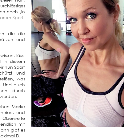
rchlässiges
uch noch ‚in
arum Sport-
en die die
chätzen und
wissen, lässt
l in diesem
ir nun Sport
chützt und
reißen, was
t. Und auch
nen durch
t werden.
schen Marke
triert, und
 Oberweite
endlich mit
dann gibt es
maximal D.