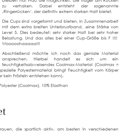
bleiben hat Frau die Möglichkeit, die Träger am Rücken
zu verhaken. Dabei entsteht der sogenannte
‚Ringerrücken‘, der definitiv extrem starken Halt bietet.
Die Cups sind vorgeformt und bieten, in Zusammenarbeit
mit dem extra breiten Unterbrustband, .eine Stärke von
Level 5. Dies bedeutet: sehr starker Halt bei sehr hoher
Belastung. Und das alles bei einer Cup-Größe bis F !!!!
Wooooohaaaaa!!!
Abschließend möchte ich noch das geniale Material
ansprechen. Hierbei handelt es sich um ein
feuchtigkeitsabweisendes Coolmax-Material (Coolmax =
ezielle Polyestermaterial bringt Feuchtigkeit vom Körper
ar kein Frösteln entstehen kann).
olyester (Coolmax), 10% Elasthan
et
uen, die sportlich aktiv, am besten in verschiedenen