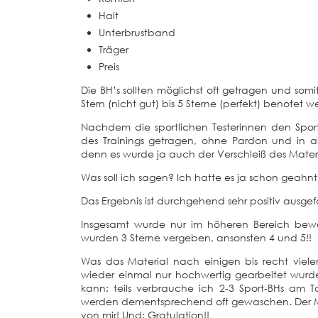
Halt
Unterbrustband
Träger
Preis
Die BH’s sollten möglichst oft getragen und s
Stern (nicht gut) bis 5 Sterne (perfekt) benotet w
Nachdem die sportlichen Testerinnen den Spor
des Trainings getragen, ohne Pardon und in a
denn es wurde ja auch der Verschleiß des Materi
Was soll ich sagen? Ich hatte es ja schon geahn
Das Ergebnis ist durchgehend sehr positiv ausgef
Insgesamt wurde nur im höheren Bereich bewer
wurden 3 Sterne vergeben, ansonsten 4 und 5!! 
Was das Material nach einigen bis recht vie
wieder einmal nur hochwertig gearbeitet wurd
kann: teils verbrauche ich 2-3 Sport-BHs am T
werden dementsprechend oft gewaschen. Der Mov
von mir! Und: Gratulation!!