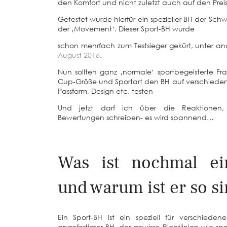
den Komfort und nicht zuletzt auch auf den Prei
Getestet wurde hierfür ein spezieller BH der S
der ‚Movement‘. Dieser Sport-BH wurde
schon mehrfach zum Testsieger gekürt, unter 
August 2016
.
Nun sollten ganz ‚normale‘ sportbegeisterte Fr
Cup-Größe und Sportart den BH auf verschieden
Passform, Design etc. testen
Und jetzt darf ich über die Reaktionen,
Bewertungen schreiben- es wird spannend…
Was ist nochmal ei
und warum ist er so si
Ein Sport-BH ist ein speziell für verschieden
angefertigter BH, der gewisse Richtlinien wie spe