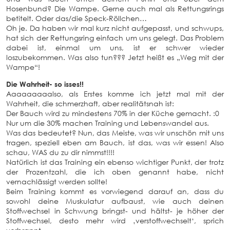
Hosenbund? Die Wampe. Gerne auch mal als Rettungsrings
betitelt. Oder das/die Speck-Röllchen…
Oh je. Da haben wir mal kurz nicht aufgepasst, und schwups,
hat sich der Rettungsring einfach um uns gelegt. Das Problem
dabei ist, einmal um uns, ist er schwer wieder
loszubekommen. Was also tun??? Jetzt heißt es „Weg mit der
Wampe“!
Die Wahrheit- so isses!!
Aaaaaaaaalso, als Erstes komme ich jetzt mal mit der
Wahrheit, die schmerzhaft, aber realitätsnah ist:
Der Bauch wird zu mindestens 70% in der Küche gemacht. :0
Nur um die 30% machen Training und Lebenswandel aus.
Was das bedeutet? Nun, das Meiste, was wir unschön mit uns
tragen, speziell eben am Bauch, ist das, was wir essen! Also
schau, WAS du zu dir nimmst!!!!
Natürlich ist das Training ein ebenso wichtiger Punkt, der trotz
der Prozentzahl, die ich oben genannt habe, nicht
vernachlässigt werden sollte!
Beim Training kommt es vorwiegend darauf an, dass du
sowohl deine Muskulatur aufbaust, wie auch deinen
Stoffwechsel in Schwung bringst- und hältst- je höher der
Stoffwechsel, desto mehr wird ‚verstoffwechselt‘, sprich