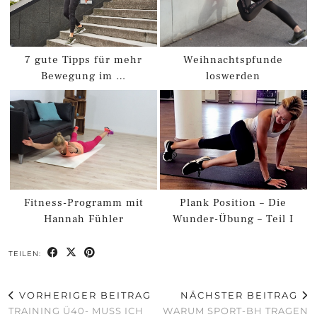
7 gute Tipps für mehr
Weihnachtspfunde
Bewegung im …
loswerden
Fitness-Programm mit
Plank Position – Die
Hannah Fühler
Wunder-Übung – Teil I
TEILEN:
VORHERIGER BEITRAG
NÄCHSTER BEITRAG
TRAINING Ü40- MUSS ICH
WARUM SPORT-BH TRAGEN