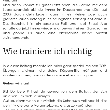
verbrannt.
Und dann kommt zu guter Letzt noch die Sache mit dem
Lebenswandel: bist du immer im Dauerstress und düst auf
200% durch dein Leben, dann ist ein kleiner oder auch
größerer Bauchumfang nur eine logische Konsequenz daraus.
Das Bauchfett ist ein spezielles Fett und liebt Stress! Also
schalte ab jetzt immer wieder mal bewusst einen Gang runter
und gönne Dir auch eine entspannte kleine Auszeit
zwischendurch.
Wie trainiere ich richtig
In diesem Beitrag möchte ich mich ganz speziell meinen TOP-
Übungen widmen, die deine Körpermitte kräftigen und
stählen (können), wenn alles andere eben auch passt.
Gehen wir`s an!
Bist Du bereit? Hast du genug von dem Ballast, der sich
unschön um dich schmiegt?
Gut so, denn wenn du wirklich die Schnauze voll hast ist dies
definitiv die beste Voraussetzung, etwas zu verändern.
Zieh dir also gleich deine Trainingsklamotten an, schnapp` dir