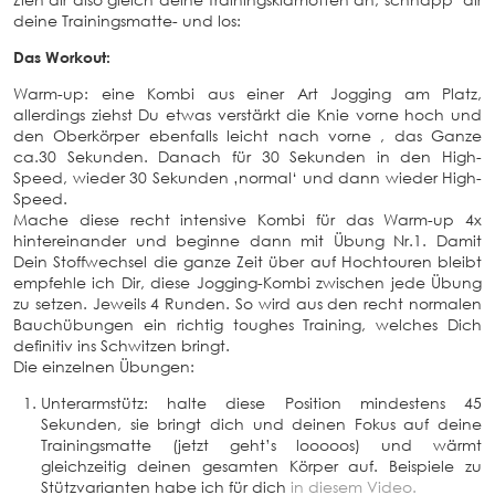
deine Trainingsmatte- und los:
Das Workout:
Warm-up: eine Kombi aus einer Art Jogging am Platz,
allerdings ziehst Du etwas verstärkt die Knie vorne hoch und
den Oberkörper ebenfalls leicht nach vorne , das Ganze
ca.30 Sekunden. Danach für 30 Sekunden in den High-
Speed, wieder 30 Sekunden ‚normal‘ und dann wieder High-
Speed.
Mache diese recht intensive Kombi für das Warm-up 4x
hintereinander und beginne dann mit Übung Nr.1. Damit
Dein Stoffwechsel die ganze Zeit über auf Hochtouren bleibt
empfehle ich Dir, diese Jogging-Kombi zwischen jede Übung
zu setzen. Jeweils 4 Runden. So wird aus den recht normalen
Bauchübungen ein richtig toughes Training, welches Dich
definitiv ins Schwitzen bringt.
Die einzelnen Übungen:
Unterarmstütz: halte diese Position mindestens 45
Sekunden, sie bringt dich und deinen Fokus auf deine
Trainingsmatte (jetzt geht’s looooos) und wärmt
gleichzeitig deinen gesamten Körper auf. Beispiele zu
Stützvarianten habe ich für dich
in diesem Video.