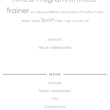
Trainer
GU
happyandfitfitness
Homeworkout
Powerfrau
Protein
Sport
Rezept
Shake
Video
Yoga
youtube
ü40
KONTAKT
TERMIN VEREINBAREN
MEHR
Kontakt
Termin vereinbaren
Vita
Datenschutz